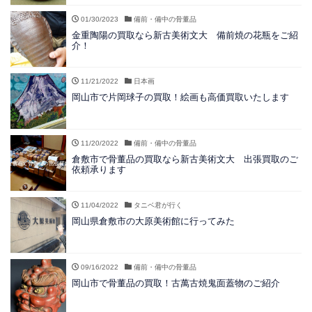
01/30/2023
備前・備中の骨董品
金重陶陽の買取なら新古美術文大 備前焼の花瓶をご紹
介！
11/21/2022
日本画
岡山市で片岡球子の買取！絵画も高価買取いたします
11/20/2022
備前・備中の骨董品
倉敷市で骨董品の買取なら新古美術文大 出張買取のご
依頼承ります
11/04/2022
タニベ君が行く
岡山県倉敷市の大原美術館に行ってみた
09/16/2022
備前・備中の骨董品
岡山市で骨董品の買取！古萬古焼鬼面蓋物のご紹介