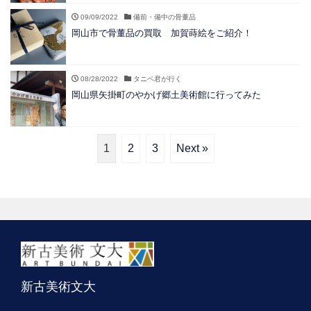
09/09/2022
備前・備中の骨董品
岡山市で骨董品の買取 加賀蒔絵をご紹介！
08/28/2022
タニベ君が行く
岡山県矢掛町のやかげ郷土美術館に行ってみた
1
2
3
Next »
新古美術文大