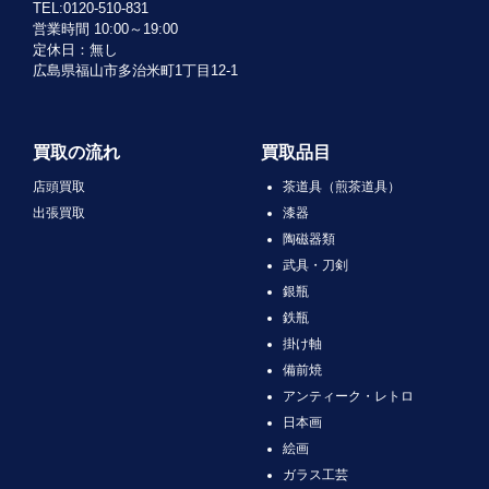
TEL:0120-510-831
営業時間 10:00～19:00
定休日：無し
広島県福山市多治米町1丁目12-1
買取の流れ
買取品目
店頭買取
茶道具（煎茶道具）
出張買取
漆器
陶磁器類
武具・刀剣
銀瓶
鉄瓶
掛け軸
備前焼
アンティーク・レトロ
日本画
絵画
ガラス工芸