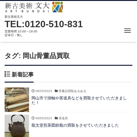
新古美術文大
TEL:0120-510-831
Me
営業時間 10:00～19:00
定休日：無し
タグ:
岡山骨董品買取
新着記事
09/25/2023
骨董品買取あるある
岡山市で掛軸や茶道具などを買取させていただきまし
た！
09/05/2023
茶道具
龍文堂煎茶図鉄瓶の買取をさせていただきました