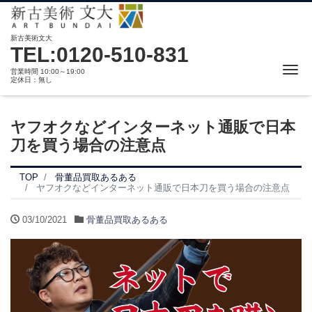
新古美術文大
TEL:0120-510-831
Me
営業時間 10:00～19:00
定休日：無し
ヤフオクなどインターネット通販で日本
刀を買う場合の注意点
TOP
骨董品買取あるある
ヤフオクなどインターネット通販で日本刀を買う場合の注意点
03/10/2021
骨董品買取あるある