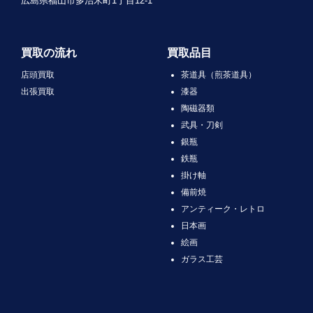
広島県福山市多治米町1丁目12-1
買取の流れ
買取品目
店頭買取
茶道具（煎茶道具）
出張買取
漆器
陶磁器類
武具・刀剣
銀瓶
鉄瓶
掛け軸
備前焼
アンティーク・レトロ
日本画
絵画
ガラス工芸