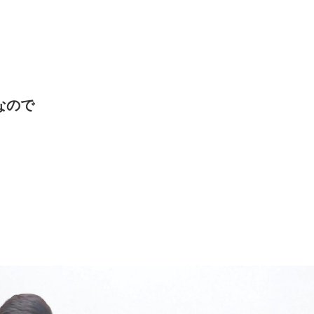
。
なので