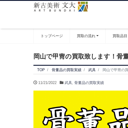
トップページ
買取の流れ
買取品目
岡山で甲冑の買取致します！骨
TOP
骨董品の買取実績
武具
岡山で甲冑の
11/21/2022
武具
,
骨董品の買取実績