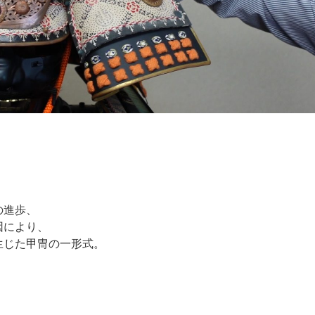
の進歩、
因により、
生じた甲冑の一形式。