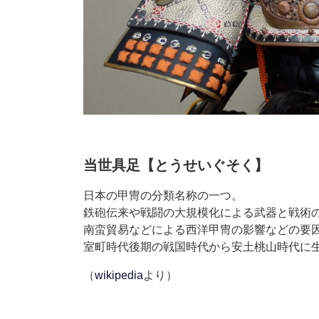
当世具足【とうせいぐそく】
日本の甲冑の分類名称の一つ。
鉄砲伝来や戦闘の大規模化による武器と戦術
南蛮貿易などによる西洋甲冑の影響などの要
室町時代後期の戦国時代から安土桃山時代に
（
wikipedia
より）