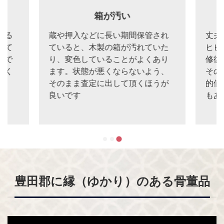
箱が汚い
いる
蔵や押入などに長い期間保管され
丈夫
びて
ていると、木製の箱が汚れていた
ヒビ
いで
り、変色していることがよくあり
修復
なく
ます。状態が悪くならないよう、
その
ま
そのまま査定に出して頂くほうが
的価
良いです
もあ
豊田郡に縁（ゆかり）のある骨董品