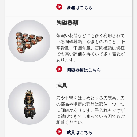
漆器はこちら
陶磁器類
茶碗や花器などにも多く利用されて
いる陶磁器類。やきもののこと。 日
本骨董、中国骨董、古陶磁類は現在
でも高い評価を得ていて多く需要が
あります。
陶磁器類はこちら
武具
刀や甲冑をはじめとする刀装具。刀
の部品や甲冑の部品は部位一つ一つ
に価値があります。手入れもできず
に錆びてきてしまっている刀でもご
相談ください。
武具はこちら