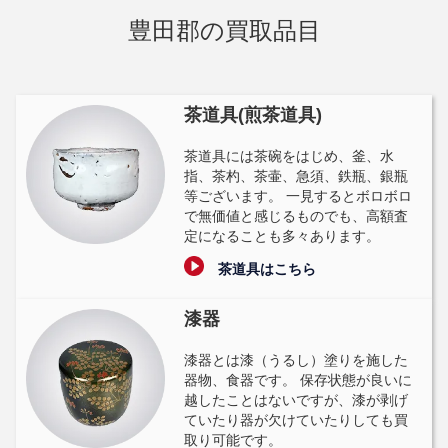
豊田郡の買取品目
茶道具(煎茶道具)
茶道具には茶碗をはじめ、釜、水
指、茶杓、茶壷、急須、鉄瓶、銀瓶
等ございます。 一見するとボロボロ
で無価値と感じるものでも、高額査
定になることも多々あります。
茶道具はこちら
漆器
漆器とは漆（うるし）塗りを施した
器物、食器です。 保存状態が良いに
越したことはないですが、漆が剥げ
ていたり器が欠けていたりしても買
取り可能です。