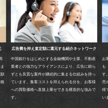
元
広告費を抑え査定額に還元する紹介ネットワーク
商
中国銀行をはじめとする金融機関や士業、不動産
お
いま
業者との強力なアライアンスにより、広告に頼ら
も
減額
ずとも良質な案件が継続的に集まる仕組みを持っ
す
価格
ています。集客コストを抑えられる分を、お客様
売
への買取価格へ直接上乗せできる構造的な強みで
得
す。
い