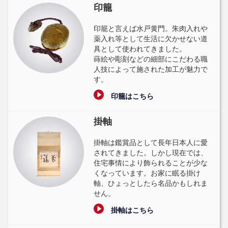
印籠
印籠と言えば水戸黄門。朱肉入れや
薬入れ等として生活に欠かせない道
具として使われてきました。
蒔絵や彫刻などの細部にこだわる職
人技によって施された加工が魅力で
す。
印籠はこちら
掛軸
掛軸は鑑賞品として長年日本人に愛
されてきました。しかし現在では、
住宅事情により飾られることが少な
くなっています。お家に眠る掛け
軸、ひょっとしたら名品かもしれま
せん。
掛軸はこちら