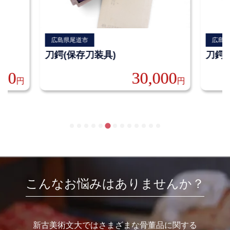
広島県尾道市
広島
刀鍔(保存刀装具)
刀鍔(
000
30,000
円
円
こんなお悩みはありませんか？
新古美術文大ではさまざまな骨董品に関する