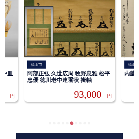
福山市
福山
 中皿
阿部正弘 久世広周 牧野忠雅 松平
内藤天
忠優 徳川老中連署状 掛軸
0
93,000
円
円