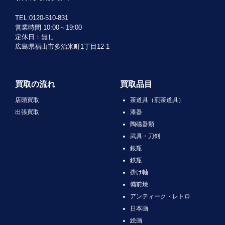
TEL:0120-510-831
営業時間 10:00～19:00
定休日：無し
広島県福山市多治米町1丁目12-1
買取の流れ
買取品目
店頭買取
茶道具（煎茶道具）
出張買取
漆器
陶磁器類
武具・刀剣
銀瓶
鉄瓶
掛け軸
備前焼
アンティーク・レトロ
日本画
絵画