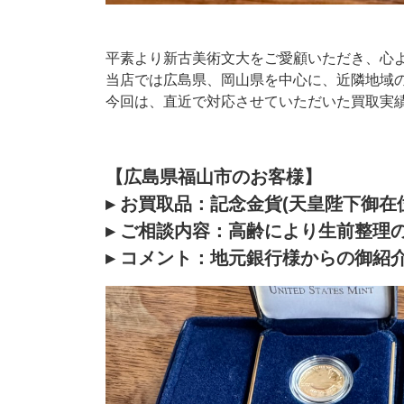
平素より新古美術文大をご愛顧いただき、心
当店では広島県、岡山県を中心に、近隣地域
今回は、直近で対応させていただいた買取実
【広島県福山市のお客様】
▸
お買取品：記念金貨(天皇陛下御在
▸
ご相談内容：高齢により生前整理
▸ コメント：地元銀行様からの御