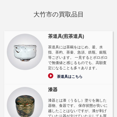
大竹市の買取品目
茶道具(煎茶道具)
茶道具には茶碗をはじめ、釜、水
指、茶杓、茶壷、急須、鉄瓶、銀瓶
等ございます。 一見するとボロボロ
で無価値と感じるものでも、高額査
定になることも多々あります。
茶道具はこちら
漆器
漆器とは漆（うるし）塗りを施した
器物、食器です。 保存状態が良いに
越したことはないですが、漆が剥げ
ていたり器が欠けていたりしても買