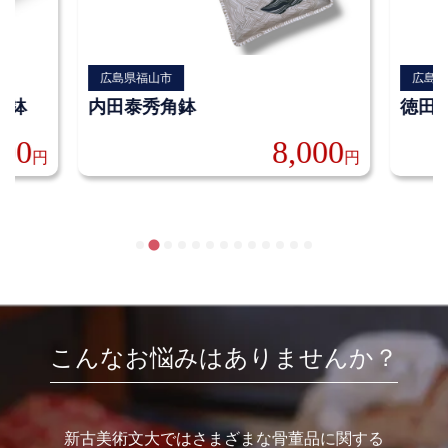
広島県福山市
広島
大鉢
内田泰秀角鉢
徳田
000
8,000
円
円
こんなお悩みはありませんか？
新古美術文大ではさまざまな骨董品に関する