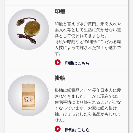
印籠
印籠と言えば水戸黄門。朱肉入れや
薬入れ等として生活に欠かせない道
具として使われてきました。
蒔絵や彫刻などの細部にこだわる職
人技によって施された加工が魅力で
す。
印籠はこちら
掛軸
掛軸は鑑賞品として長年日本人に愛
されてきました。しかし現在では、
住宅事情により飾られることが少な
くなっています。お家に眠る掛け
軸、ひょっとしたら名品かもしれま
せん。
掛軸はこちら