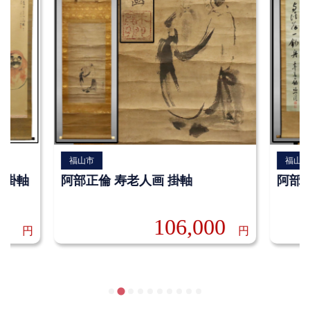
福山市
福山
 掛軸
阿部正倫 寿老人画 掛軸
阿部正
0
106,000
円
円