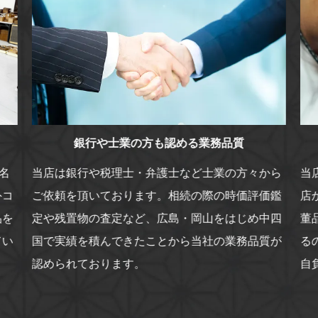
銀行や士業の方も認める業務品質
名
当店は銀行や税理士・弁護士など士業の方々から
当
外コ
ご依頼を頂いております。相続の際の時価評価鑑
店
品を
定や残置物の査定など、広島・岡山をはじめ中四
董
てい
国で実績を積んできたことから当社の業務品質が
る
認められております。
自