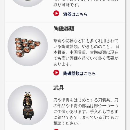
取り可能です。
漆器はこちら
陶磁器類
茶碗や花器などにも多く利用されて
いる陶磁器類。やきもののこと。 日
本骨董、中国骨董、古陶磁類は現在
でも高い評価を得ていて多く需要が
あります。
陶磁器類はこちら
武具
刀や甲冑をはじめとする刀装具。刀
の部品や甲冑の部品は部位一つ一つ
に価値があります。手入れもできず
に錆びてきてしまっている刀でもご
相談ください。