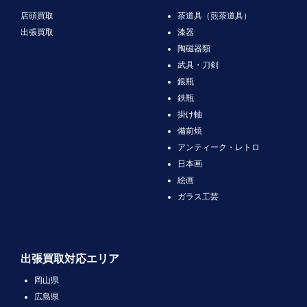
店頭買取
茶道具（煎茶道具）
出張買取
漆器
陶磁器類
武具・刀剣
銀瓶
鉄瓶
掛け軸
備前焼
アンティーク・レトロ
日本画
絵画
ガラス工芸
出張買取対応エリア
岡山県
広島県