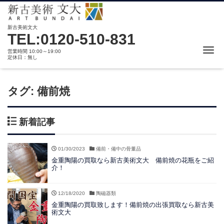
新古美術文大
TEL:0120-510-831
Me
営業時間 10:00～19:00
定休日：無し
タグ:
備前焼
新着記事
01/30/2023
備前・備中の骨董品
金重陶陽の買取なら新古美術文大 備前焼の花瓶をご紹
介！
12/18/2020
陶磁器類
金重陶陽の買取致します！備前焼の出張買取なら新古美
術文大