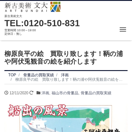
新古美術文大
TEL:0120-510-831
Me
営業時間 10:00～19:00
定休日：無し
柳原良平の絵 買取り致します！鞆の浦
や阿伏兎観音の絵を紹介します
TOP
骨董品の買取実績
洋画
柳原良平の絵 買取り致します！鞆の浦や阿伏兎観音の絵を紹介します
12/11/2020
洋画
,
福山市の骨董品
,
骨董品の買取実績