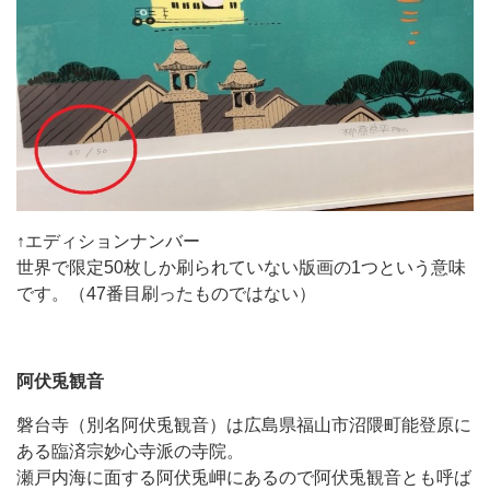
↑エディションナンバー
世界で限定50枚しか刷られていない版画の1つという意味
です。（47番目刷ったものではない）
阿伏兎観音
磐台寺（別名阿伏兎観音）は広島県福山市沼隈町能登原に
ある臨済宗妙心寺派の寺院。
瀬戸内海に面する阿伏兎岬にあるので阿伏兎観音とも呼ば