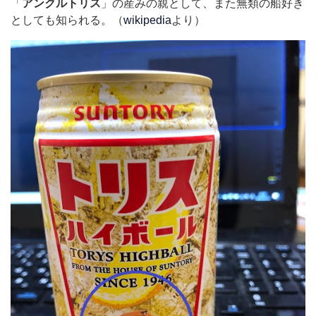
「
アンクルトリス
」の産みの親として、また無類の船好き
としても知られる。（
wikipedia
より）