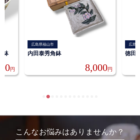
広島県福山市
広島
大鉢
内田泰秀角鉢
徳田
000
8,000
円
円
こんなお悩みはありませんか？