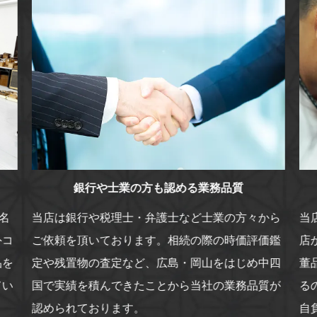
銀行や士業の方も認める業務品質
名
当店は銀行や税理士・弁護士など士業の方々から
当
外コ
ご依頼を頂いております。相続の際の時価評価鑑
店
品を
定や残置物の査定など、広島・岡山をはじめ中四
董
てい
国で実績を積んできたことから当社の業務品質が
る
認められております。
自