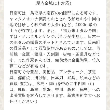
県内全域にも対応）
日南町は、鳥取県の南西の内陸部にある町です。
ヤマタノオロチ伝説の山とされる船通山や中国山
地では珍しく独立峰の大倉山など、1000m級の
山々が存在します。また、「福万来ホタル乃国」
ではヒメボタルとゲンジボタルが生息し、日本一
のホタルの鑑賞スポットとされています。日南町
の骨董品として買取依頼があるものとしては、備
前焼・金瓶・銀瓶・刀剣類・掛軸・茶道具などで
す。また作家さんでは、備前焼の金重陶陽、竹久
夢二などが有名です。
日南町で骨董品、美術品、アンティーク、茶道
具、備前焼、掛け軸、日本刀、武具、絵画などの
買取･査定は、広島・岡山を中心に中四国（山
口、鳥取、島根、愛媛、香川、高知、徳島）への
出張買取を対応しております。新古美術文大へお
任せください！