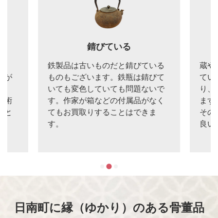
る
錆びている
と、
鉄製品は古いものだと錆びている
蔵や
のが
ものもございます。鉄瓶は錆びて
てい
す。
いても変色していても問題ないで
り、
美術
す。作家が箱などの付属品がなく
ます
こと
てもお買取りすることはできま
その
す。
良い
日南町に縁（ゆかり）のある骨董品