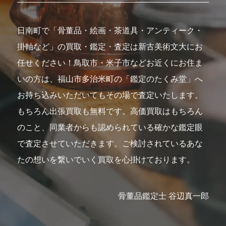
日南町で「骨董品・絵画・茶道具・アンティーク・
掛軸など」の買取・鑑定・査定は新古美術文大にお
任せください！鳥取市・米子市などお近くにお住ま
いの方は、福山市多治米町の「鑑定のたくみ堂」へ
お持ち込みいただいてもその場で査定いたします。
もちろん出張買取も無料です。高価買取はもちろん
のこと、同業者からも認められている確かな鑑定眼
で査定させていただきます。ご検討されているあな
たの想いを繋いでいく買取を心掛けております。
骨董品鑑定士 谷辺真一郎