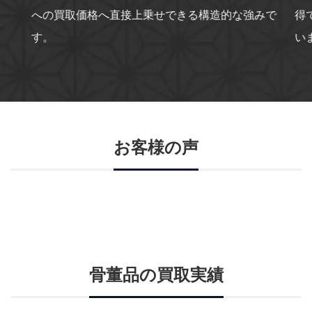
への買取価格へ直接上乗せできる構造的な強みで
得
す。
い
お客様の声
骨董品の買取実績