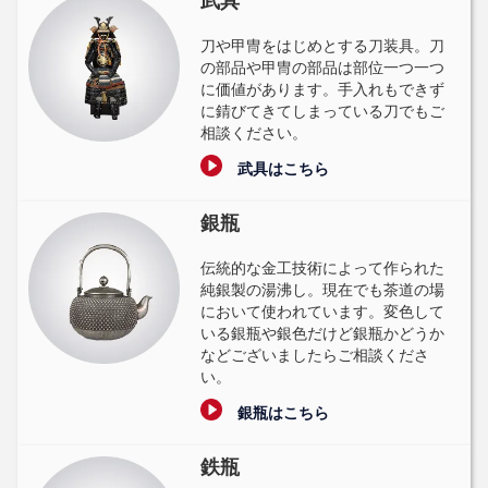
武具
刀や甲冑をはじめとする刀装具。刀
の部品や甲冑の部品は部位一つ一つ
に価値があります。手入れもできず
に錆びてきてしまっている刀でもご
相談ください。
武具はこちら
銀瓶
伝統的な金工技術によって作られた
純銀製の湯沸し。現在でも茶道の場
において使われています。変色して
いる銀瓶や銀色だけど銀瓶かどうか
などございましたらご相談くださ
い。
銀瓶はこちら
鉄瓶