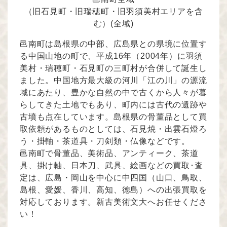
（旧石見町・旧瑞穂町・旧羽須美村エリアを含
む）(全域)
邑南町は島根県の中部、広島県との県境に位置す
る中国山地の町で、平成16年（2004年）に羽須
美村・瑞穂町・石見町の三町村が合併して誕生し
ました。中国地方最大級の河川「江の川」の源流
域にあたり、豊かな自然の中で古くから人々が暮
らしてきた土地でもあり、町内には古代の遺跡や
古墳も点在しています。島根県の骨董品として買
取依頼があるものとしては、石見焼・出雲石燈ろ
う・掛軸・茶道具・刀剣類・仏像などです。
邑南町で骨董品、美術品、アンティーク、茶道
具、掛け軸、日本刀、武具、絵画などの買取･査
定は、広島・岡山を中心に中四国（山口、鳥取、
島根、愛媛、香川、高知、徳島）への出張買取を
対応しております。新古美術文大へお任せくださ
い！