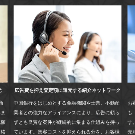
元
広告費を抑え査定額に還元する紹介ネットワーク
商
中国銀行をはじめとする金融機関や士業、不動産
お
いま
業者との強力なアライアンスにより、広告に頼ら
も
減額
ずとも良質な案件が継続的に集まる仕組みを持っ
す
価格
ています。集客コストを抑えられる分を、お客様
売