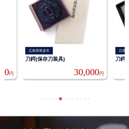
広島県尾道市
広島
刀鍔(保存刀装具)
刀鍔(
000
30,000
円
円