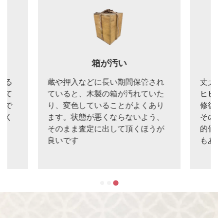
箱が汚い
いる
蔵や押入などに長い期間保管され
丈夫
びて
ていると、木製の箱が汚れていた
ヒビ
いで
り、変色していることがよくあり
修復
なく
ます。状態が悪くならないよう、
その
ま
そのまま査定に出して頂くほうが
的価
良いです
もあ