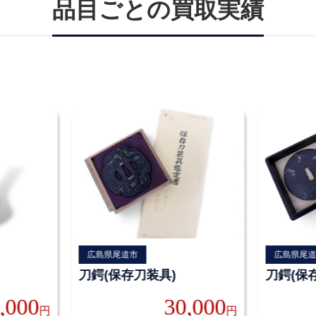
品目ごとの買取実績
広島県尾道市
広島県尾
刀鍔(保存刀装具)
刀鍔(保
,000
30,000
円
円