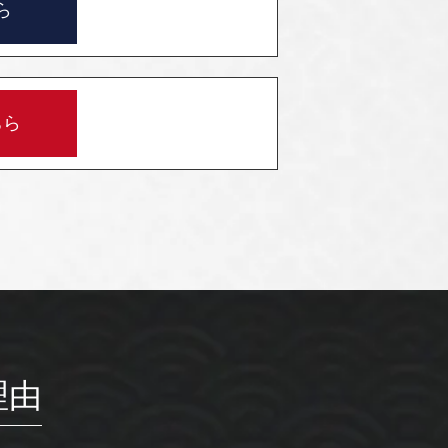
ら
ちら
理由