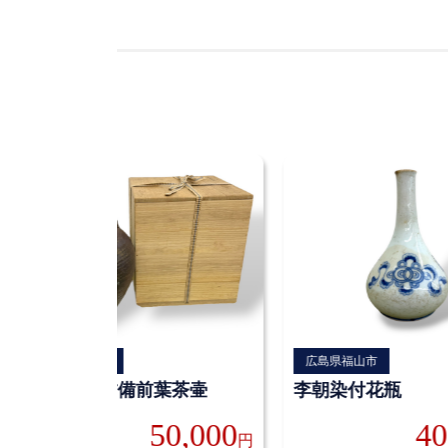
岡山県総社市
広島県福山市
室町時代古備前葉茶壷
李朝染付花瓶
50,000
40
円