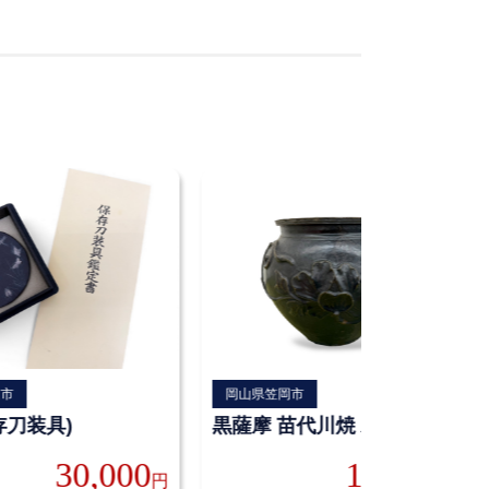
道市
岡山県笠岡市
存刀装具)
黒薩摩 苗代川焼 水甕
30,000
10,000
円
円