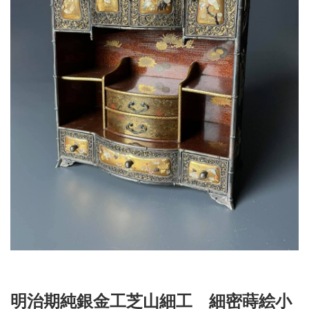
明治期純銀金工芝山細工 細密蒔絵小