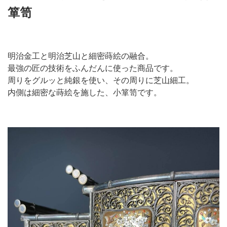
箪笥
明治金工と明治芝山と細密蒔絵の融合。
最強の匠の技術をふんだんに使った商品です。
周りをグルッと純銀を使い、その周りに芝山細工。
内側は細密な蒔絵を施した、小箪笥です。