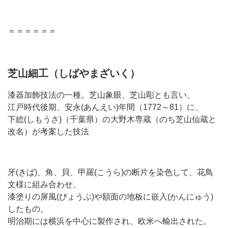
＝＝＝＝＝＝
芝山細工（しばやまざいく）
漆器加飾技法の一種。芝山象眼、芝山彫とも言い、
江戸時代後期、安永(あんえい)年間（1772～81）に、
下総(しもうさ)（千葉県）の大野木専蔵（のち芝山仙蔵と
改名）が考案した技法
牙(きば)、角、貝、甲羅(こうら)の断片を染色して、花鳥
文様に組み合わせ、
漆塗りの屏風(びょうぶ)や額面の地板に嵌入(かんにゅう)
したもの。
明治期には横浜を中心に製作され、欧米へ輸出された。