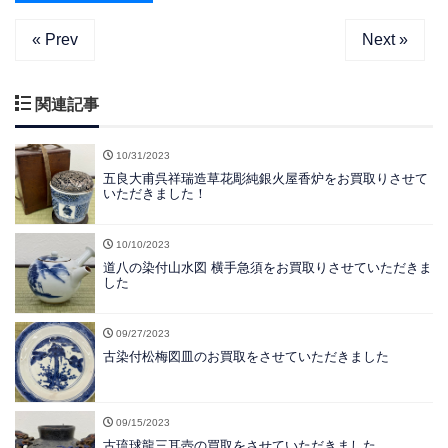
« Prev
Next »
関連記事
10/31/2023
五良大甫呉祥瑞造草花彫純銀火屋香炉をお買取りさせて
いただきました！
10/10/2023
道八の染付山水図 横手急須をお買取りさせていただきま
した
09/27/2023
古染付松梅図皿のお買取をさせていただきました
09/15/2023
古琉球龍三耳壺の買取をさせていただきました