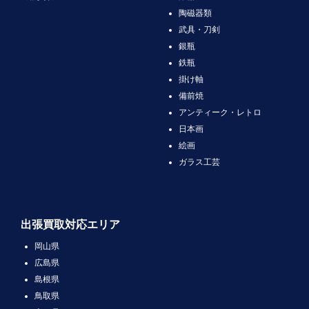
陶磁器類
武具・刀剣
銀瓶
鉄瓶
掛け軸
備前焼
アンティーク・レトロ
日本画
絵画
ガラス工芸
出張買取対応エリア
岡山県
広島県
島根県
鳥取県