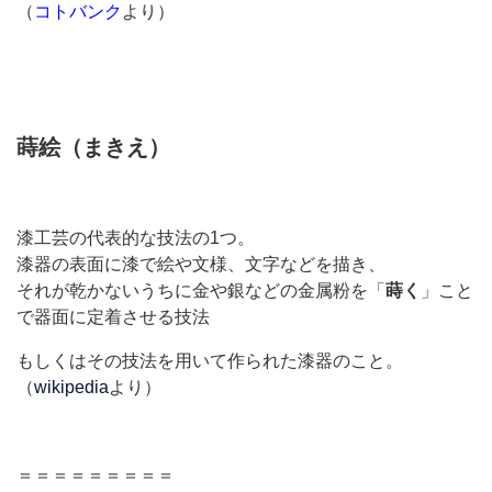
（
コトバンク
より）
蒔絵（まきえ）
漆工芸の代表的な技法の1つ。
漆器の表面に漆で絵や文様、文字などを描き、
それが乾かないうちに金や銀などの金属粉を「
蒔く
」こと
で器面に定着させる技法
もしくはその技法を用いて作られた漆器のこと。
（
wikipedia
より）
＝＝＝＝＝＝＝＝＝