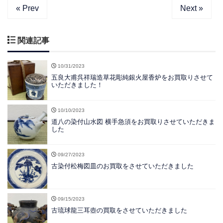
« Prev
Next »
関連記事
10/31/2023
五良大甫呉祥瑞造草花彫純銀火屋香炉をお買取りさせて
いただきました！
10/10/2023
道八の染付山水図 横手急須をお買取りさせていただきま
した
09/27/2023
古染付松梅図皿のお買取をさせていただきました
09/15/2023
古琉球龍三耳壺の買取をさせていただきました