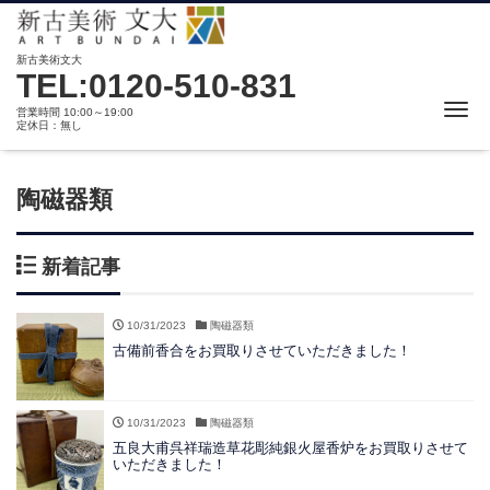
新古美術文大
TEL:0120-510-831
Me
営業時間 10:00～19:00
定休日：無し
陶磁器類
新着記事
10/31/2023
陶磁器類
古備前香合をお買取りさせていただきました！
10/31/2023
陶磁器類
五良大甫呉祥瑞造草花彫純銀火屋香炉をお買取りさせて
いただきました！