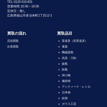
TEL:0120-510-831
営業時間 10:00～19:00
定休日：無し
広島県福山市多治米町1丁目12-1
買取の流れ
買取品目
店頭買取
茶道具（煎茶道具）
出張買取
漆器
陶磁器類
武具・刀剣
銀瓶
鉄瓶
掛け軸
備前焼
アンティーク・レトロ
日本画
絵画
ガラス工芸