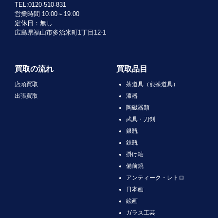
TEL:0120-510-831
営業時間 10:00～19:00
定休日：無し
広島県福山市多治米町1丁目12-1
買取の流れ
買取品目
店頭買取
茶道具（煎茶道具）
出張買取
漆器
陶磁器類
武具・刀剣
銀瓶
鉄瓶
掛け軸
備前焼
アンティーク・レトロ
日本画
絵画
ガラス工芸