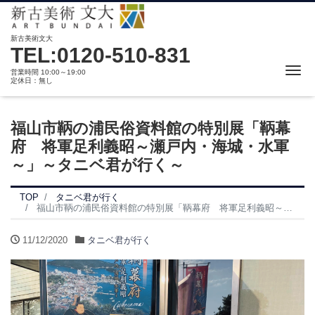
新古美術文大
TEL:0120-510-831
Me
営業時間 10:00～19:00
定休日：無し
福山市鞆の浦民俗資料館の特別展「鞆幕
府 将軍足利義昭～瀬戸内・海城・水軍
～」～タニベ君が行く～
TOP
タニベ君が行く
福山市鞆の浦民俗資料館の特別展「鞆幕府 将軍足利義昭～瀬戸内・海城・水軍～」～タニベ君が行く～
11/12/2020
タニベ君が行く