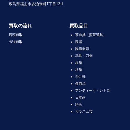
広島県福山市多治米町1丁目12-1
買取の流れ
買取品目
店頭買取
茶道具（煎茶道具）
出張買取
漆器
陶磁器類
武具・刀剣
銀瓶
鉄瓶
掛け軸
備前焼
アンティーク・レトロ
日本画
絵画
ガラス工芸