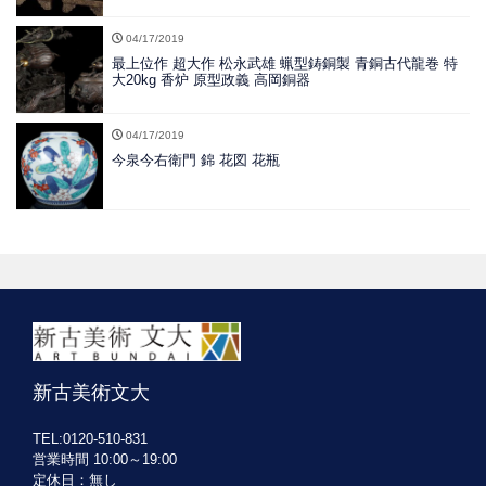
04/17/2019
最上位作 超大作 松永武雄 蝋型鋳銅製 青銅古代龍巻 特
大20kg 香炉 原型政義 高岡銅器
04/17/2019
今泉今右衛門 錦 花図 花瓶
新古美術文大
TEL:0120-510-831
営業時間 10:00～19:00
定休日：無し