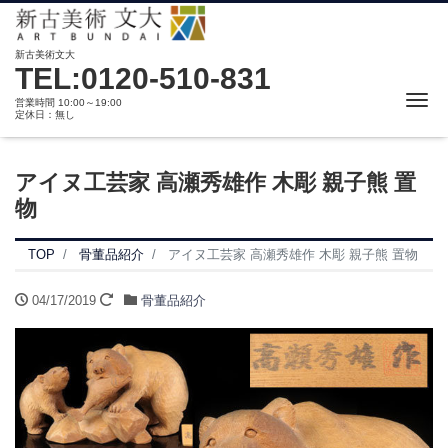
新古美術文大
TEL:0120-510-831
Me
営業時間 10:00～19:00
定休日：無し
アイヌ工芸家 高瀬秀雄作 木彫 親子熊 置
物
TOP
骨董品紹介
アイヌ工芸家 高瀬秀雄作 木彫 親子熊 置物
04/17/2019
骨董品紹介