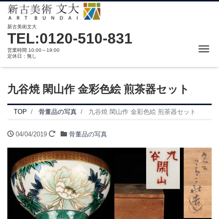
新古美術文大
TEL:0120-510-831
Me
営業時間 10:00～19:00
定休日：無し
九谷焼 閑山作 金彩色絵 煎茶器セット
TOP
骨董品の写真
九谷焼 閑山作 金彩色絵 煎茶器セット
04/04/2019
骨董品の写真