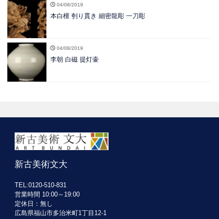
04/08/2019
本白檀 刳り貫き 細密龍彫 一刀彫
04/08/2019
李朝 白磁 提灯壷
新古美術文大
TEL:0120-510-831
営業時間 10:00～19:00
定休日：無し
広島県福山市多治米町1丁目12-1