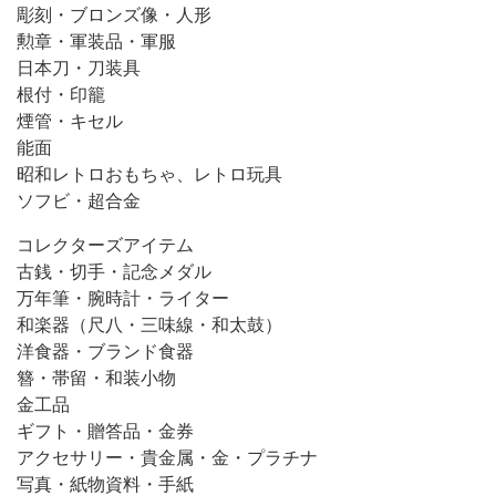
彫刻・ブロンズ像・人形
勲章・軍装品・軍服
日本刀・刀装具
根付・印籠
煙管・キセル
能面
昭和レトロおもちゃ、レトロ玩具
ソフビ・超合金
コレクターズアイテム
古銭・切手・記念メダル
万年筆・腕時計・ライター
和楽器（尺八・三味線・和太鼓）
洋食器・ブランド食器
簪・帯留・和装小物
金工品
ギフト・贈答品・金券
アクセサリー・貴金属・金・プラチナ
写真・紙物資料・手紙