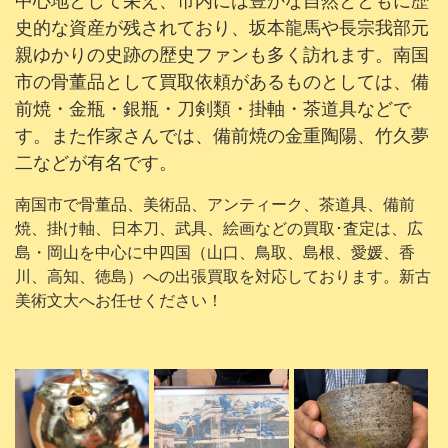
中心地として栄え、市内には豊かな自然とともに歴
史的な資産が残されており、坂本龍馬や長宗我部元
親ゆかりの史跡の歴史ファンも多く訪れます。南国
市の骨董品として買取依頼があるものとしては、備
前焼・金瓶・銀瓶・刀剣類・掛軸・茶道具などで
す。また作家さんでは、備前焼の金重陶陽、竹久夢
二などが有名です。
南国市で骨董品、美術品、アンティーク、茶道具、備前
焼、掛け軸、日本刀、武具、絵画などの買取･査定は、広
島・岡山を中心に中四国（山口、鳥取、島根、愛媛、香
川、高知、徳島）への出張買取を対応しております。新古
美術文大へお任せください！