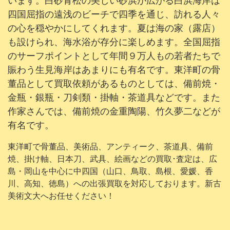
います。白砂青松の美しい砂浜が広がる白浜海岸は
四国屈指の遠浅のビーチで四季を通じ、訪れる人々
の心を穏やかにしてくれます。夏は海の家（露店）
も設けられ、海水浴が存分に楽しめます。全国屈指
のサーフポイントとして年間９万人もの若者たちで
賑わう生見海岸はあまりにも有名です。東洋町の骨
董品として買取依頼があるものとしては、備前焼・
金瓶・銀瓶・刀剣類・掛軸・茶道具などです。また
作家さんでは、備前焼の金重陶陽、竹久夢二などが
有名です。
東洋町で骨董品、美術品、アンティーク、茶道具、備前
焼、掛け軸、日本刀、武具、絵画などの買取･査定は、広
島・岡山を中心に中四国（山口、鳥取、島根、愛媛、香
川、高知、徳島）への出張買取を対応しております。新古
美術文大へお任せください！