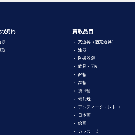
の流れ
買取品目
買取
茶道具（煎茶道具）
買取
漆器
陶磁器類
武具・刀剣
銀瓶
鉄瓶
掛け軸
備前焼
アンティーク・レトロ
日本画
絵画
ガラス工芸