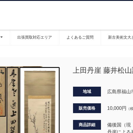
出張買取対応エリア
よくあるご質問
新古美術文大
上田丹崖 藤井松山
地域
広島県福山
販売価格
10,000
円
（
商品詳細
備後国（現
丹崖による