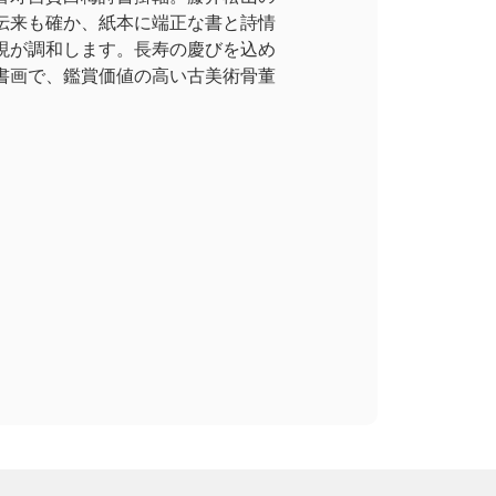
伝来も確か、紙本に端正な書と詩情
現が調和します。長寿の慶びを込め
書画で、鑑賞価値の高い古美術骨董