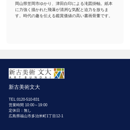
岡山県笠岡市ゆかり、津田白印による滝図掛軸。紙本
に力強く描かれた飛瀑が清冽な気配と迫力を放ちま
す。時代の趣を伝える鑑賞価値の高い書画骨董です。
新古美術文大
TEL:0120-510-831
営業時間 10:00～19:00
定休日：無し
広島県福山市多治米町1丁目12-1