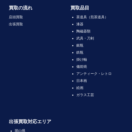
買取の流れ
買取品目
店頭買取
茶道具（煎茶道具）
出張買取
漆器
陶磁器類
武具・刀剣
銀瓶
鉄瓶
掛け軸
備前焼
アンティーク・レトロ
日本画
絵画
ガラス工芸
出張買取対応エリア
岡山県