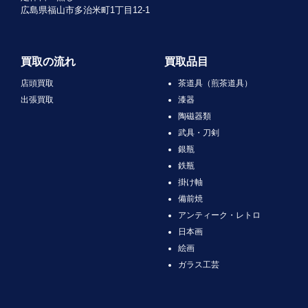
広島県福山市多治米町1丁目12-1
買取の流れ
買取品目
店頭買取
茶道具（煎茶道具）
出張買取
漆器
陶磁器類
武具・刀剣
銀瓶
鉄瓶
掛け軸
備前焼
アンティーク・レトロ
日本画
絵画
ガラス工芸