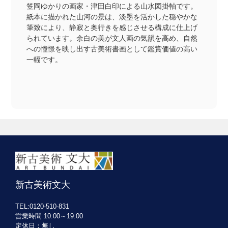
笠岡ゆかりの画家・津田白印による山水図掛軸です。
紙本に描かれた山河の景は、淡墨を活かした穏やかな
筆致により、静寂と奥行きを感じさせる構成に仕上げ
られています。余白の美が文人画の気韻を高め、自然
への憧憬を映し出す古美術書画として鑑賞価値の高い
一幅です。
新古美術文大
TEL:0120-510-831
営業時間 10:00～19:00
定休日：無し