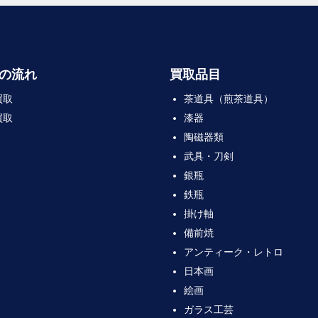
の流れ
買取品目
買取
茶道具（煎茶道具）
買取
漆器
陶磁器類
武具・刀剣
銀瓶
鉄瓶
掛け軸
備前焼
アンティーク・レトロ
日本画
絵画
ガラス工芸