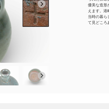
優美な造形
えます。港
当時の暮ら
て見どころ