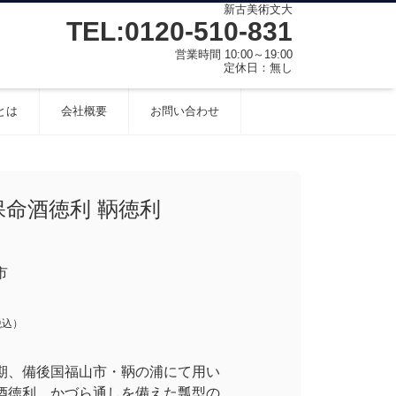
新古美術文大
TEL:0120-510-831
営業時間 10:00～19:00
定休日：無し
とは
会社概要
お問い合わせ
保命酒徳利 鞆徳利
市
税込）
期、備後国福山市・鞆の浦にて用い
酒徳利。かづら通しを備えた瓢型の