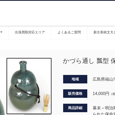
出張買取対応エリア
よくあるご質問
新古美術文大
かづら通し 瓢型 
地域
広島県福山
販売価格
14,000
円
（
商品詳細
幕末～明治
られた保命