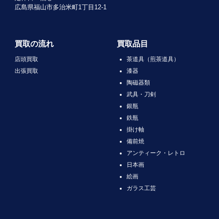
広島県福山市多治米町1丁目12-1
買取の流れ
買取品目
店頭買取
茶道具（煎茶道具）
出張買取
漆器
陶磁器類
武具・刀剣
銀瓶
鉄瓶
掛け軸
備前焼
アンティーク・レトロ
日本画
絵画
ガラス工芸