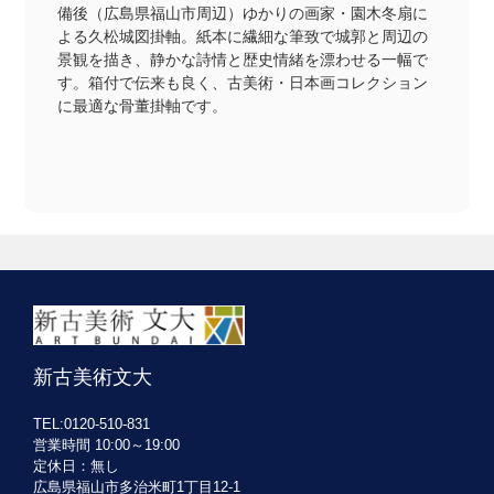
備後（広島県福山市周辺）ゆかりの画家・園木冬扇に
よる久松城図掛軸。紙本に繊細な筆致で城郭と周辺の
景観を描き、静かな詩情と歴史情緒を漂わせる一幅で
す。箱付で伝来も良く、古美術・日本画コレクション
に最適な骨董掛軸です。
新古美術文大
TEL:0120-510-831
営業時間 10:00～19:00
定休日：無し
広島県福山市多治米町1丁目12-1