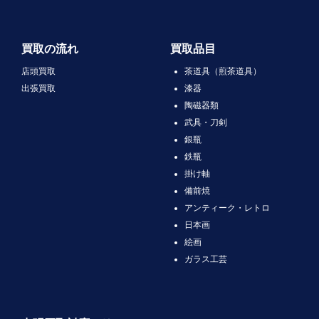
買取の流れ
買取品目
店頭買取
茶道具（煎茶道具）
出張買取
漆器
陶磁器類
武具・刀剣
銀瓶
鉄瓶
掛け軸
備前焼
アンティーク・レトロ
日本画
絵画
ガラス工芸