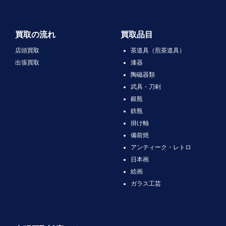
買取の流れ
買取品目
店頭買取
茶道具（煎茶道具）
出張買取
漆器
陶磁器類
武具・刀剣
銀瓶
鉄瓶
掛け軸
備前焼
アンティーク・レトロ
日本画
絵画
ガラス工芸