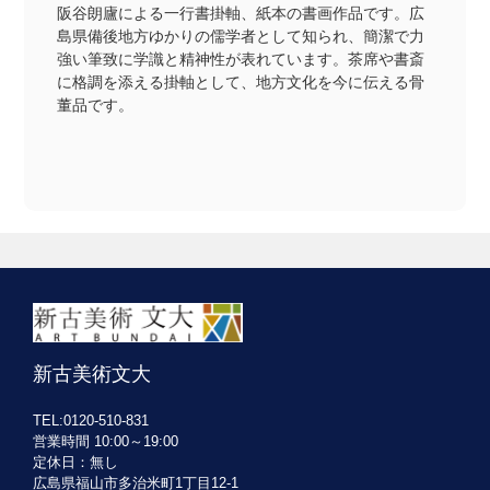
阪谷朗廬による一行書掛軸、紙本の書画作品です。広
島県備後地方ゆかりの儒学者として知られ、簡潔で力
強い筆致に学識と精神性が表れています。茶席や書斎
に格調を添える掛軸として、地方文化を今に伝える骨
董品です。
新古美術文大
TEL:0120-510-831
営業時間 10:00～19:00
定休日：無し
広島県福山市多治米町1丁目12-1