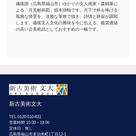
備後国（広島県福山市）ゆかりの文人画家・森鶴巣に
よる「月見献杯図」紙本掛軸です。月下で杯を捧げる
風雅な情景を、淡雅な筆致で描き、詩情と静寂が調和
します。備後文人文化の雅味を今に伝える、鑑賞価値
の高い古美術品としておすすめの一幅です。
新古美術文大
TEL:0120-510-831
営業時間 10:00～19:00
定休日：無し
広島県福山市多治米町1丁目12-1