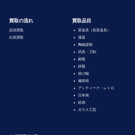
買取の流れ
買取品目
店頭買取
茶道具（煎茶道具）
出張買取
漆器
陶磁器類
武具・刀剣
銀瓶
鉄瓶
掛け軸
備前焼
アンティーク・レトロ
日本画
絵画
ガラス工芸