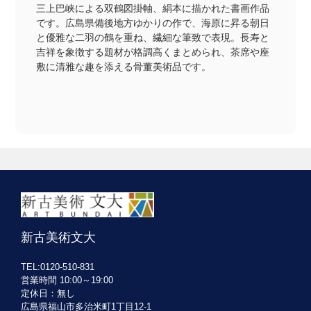
三上巴峡による双鶴図掛軸、絹本に描かれた書画作品
です。広島県備後地方ゆかりの作で、海原に昇る朝日
と優雅な二羽の鶴を重ね、繊細な筆致で表現。長寿と
吉祥を象徴する題材が格調高くまとめられ、茶席や座
敷に清雅な趣を添える骨董美術品です。
新古美術文大
TEL:0120-510-831
営業時間 10:00～19:00
定休日：無し
広島県福山市多治米町1丁目12-1