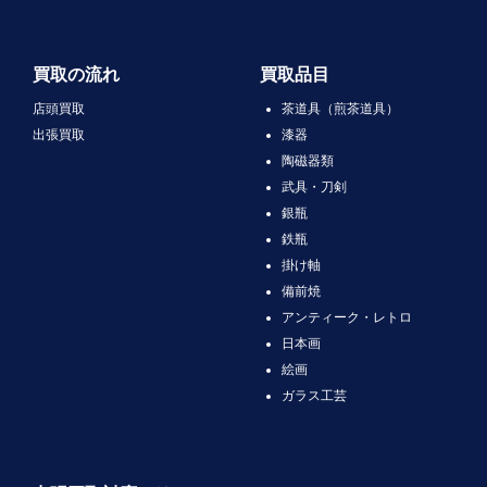
買取の流れ
買取品目
店頭買取
茶道具（煎茶道具）
出張買取
漆器
陶磁器類
武具・刀剣
銀瓶
鉄瓶
掛け軸
備前焼
アンティーク・レトロ
日本画
絵画
ガラス工芸