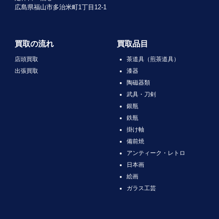
広島県福山市多治米町1丁目12-1
買取の流れ
買取品目
店頭買取
茶道具（煎茶道具）
出張買取
漆器
陶磁器類
武具・刀剣
銀瓶
鉄瓶
掛け軸
備前焼
アンティーク・レトロ
日本画
絵画
ガラス工芸