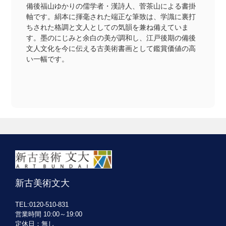
備後福山ゆかりの儒学者・漢詩人、菅茶山による書掛
軸です。絹本に揮毫された端正な筆致は、学識に裏打
ちされた格調と文人としての気韻を兼ね備えていま
す。墨のにじみと余白の美が調和し、江戸後期の備後
文人文化を今に伝える古美術書画として鑑賞価値の高
い一幅です。
新古美術文大
TEL:0120-510-831
営業時間 10:00～19:00
定休日：無し