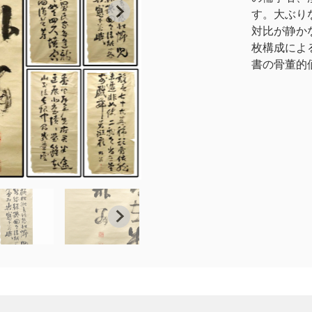
す。大ぶり
対比が静か
枚構成によ
書の骨董的