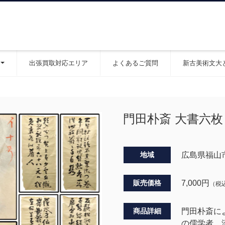
出張買取対応エリア
よくあるご質問
新古美術文大
門田朴斎 大書六枚
地域
広島県福山
販売価格
7,000
円
（税
商品詳細
門田朴斎に
の儒学者、