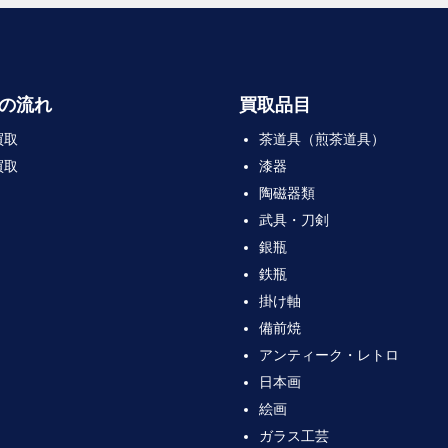
の流れ
買取品目
買取
茶道具（煎茶道具）
買取
漆器
陶磁器類
武具・刀剣
銀瓶
鉄瓶
掛け軸
備前焼
アンティーク・レトロ
日本画
絵画
ガラス工芸