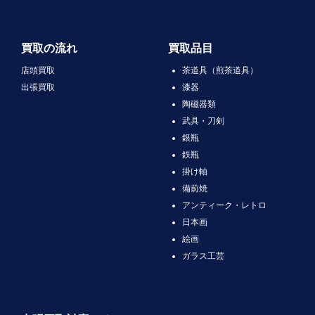
買取の流れ
買取品目
店頭買取
茶道具（煎茶道具）
出張買取
漆器
陶磁器類
武具・刀剣
銀瓶
鉄瓶
掛け軸
備前焼
アンティーク・レトロ
日本画
絵画
ガラス工芸