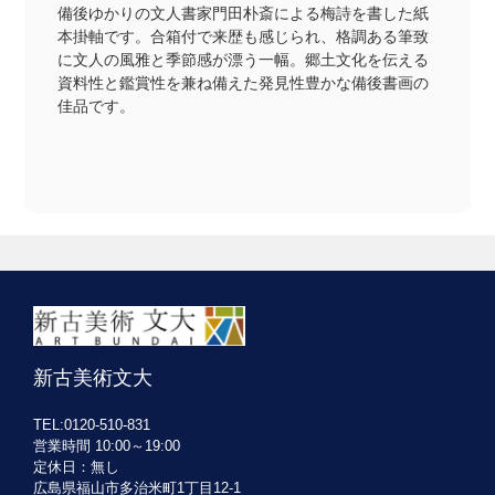
備後ゆかりの文人書家門田朴斎による梅詩を書した紙
本掛軸です。合箱付で来歴も感じられ、格調ある筆致
に文人の風雅と季節感が漂う一幅。郷土文化を伝える
資料性と鑑賞性を兼ね備えた発見性豊かな備後書画の
佳品です。
新古美術文大
TEL:0120-510-831
営業時間 10:00～19:00
定休日：無し
広島県福山市多治米町1丁目12-1