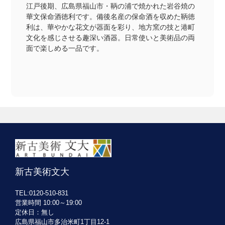
江戸後期、広島県福山市・鞆の浦で焼かれた岩谷焼の
華文保命酒徳利です。備後名産の保命酒を収めた鞆徳
利は、華やかな花文が器面を彩り、地方窯の技と港町
文化を感じさせる趣深い酒器。日常使いと美術品の両
面で楽しめる一品です。
新古美術文大
TEL:0120-510-831
営業時間 10:00～19:00
定休日：無し
広島県福山市多治米町1丁目12-1