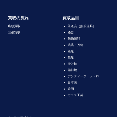
買取の流れ
買取品目
店頭買取
茶道具（煎茶道具）
出張買取
漆器
陶磁器類
武具・刀剣
銀瓶
鉄瓶
掛け軸
備前焼
アンティーク・レトロ
日本画
絵画
ガラス工芸