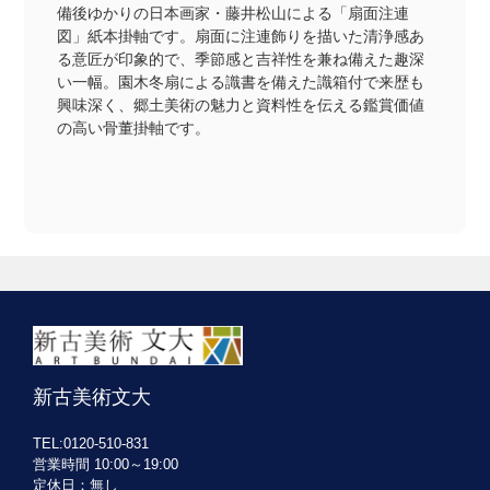
備後ゆかりの日本画家・藤井松山による「扇面注連
図」紙本掛軸です。扇面に注連飾りを描いた清浄感あ
る意匠が印象的で、季節感と吉祥性を兼ね備えた趣深
い一幅。園木冬扇による識書を備えた識箱付で来歴も
興味深く、郷土美術の魅力と資料性を伝える鑑賞価値
の高い骨董掛軸です。
新古美術文大
TEL:0120-510-831
営業時間 10:00～19:00
定休日：無し