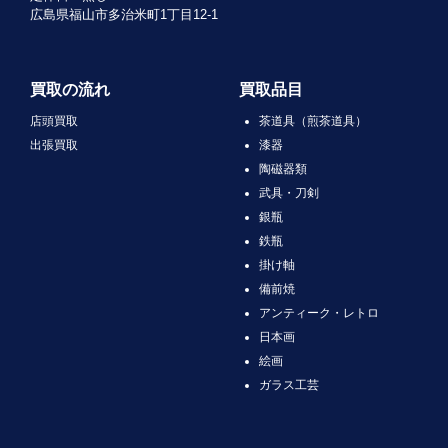
広島県福山市多治米町1丁目12-1
買取の流れ
買取品目
店頭買取
茶道具（煎茶道具）
出張買取
漆器
陶磁器類
武具・刀剣
銀瓶
鉄瓶
掛け軸
備前焼
アンティーク・レトロ
日本画
絵画
ガラス工芸