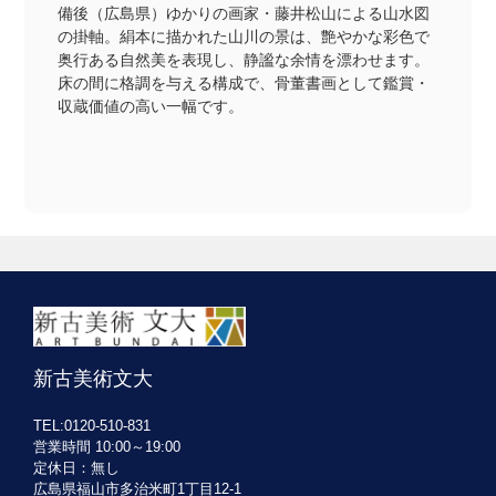
備後（広島県）ゆかりの画家・藤井松山による山水図
の掛軸。絹本に描かれた山川の景は、艶やかな彩色で
奥行ある自然美を表現し、静謐な余情を漂わせます。
床の間に格調を与える構成で、骨董書画として鑑賞・
収蔵価値の高い一幅です。
新古美術文大
TEL:0120-510-831
営業時間 10:00～19:00
定休日：無し
広島県福山市多治米町1丁目12-1