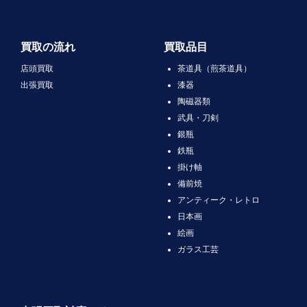
買取の流れ
買取品目
店頭買取
茶道具（煎茶道具）
出張買取
漆器
陶磁器類
武具・刀剣
銀瓶
鉄瓶
掛け軸
備前焼
アンティーク・レトロ
日本画
絵画
ガラス工芸