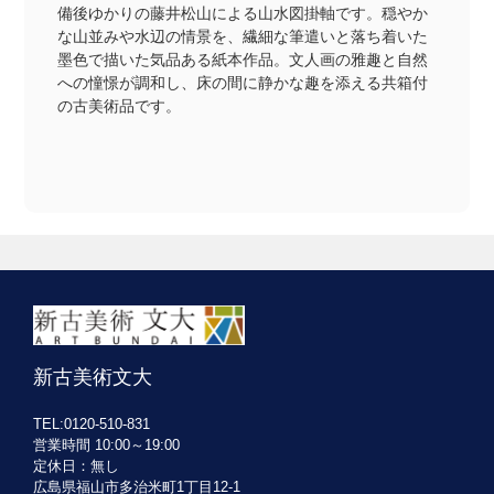
備後ゆかりの藤井松山による山水図掛軸です。穏やか
な山並みや水辺の情景を、繊細な筆遣いと落ち着いた
墨色で描いた気品ある紙本作品。文人画の雅趣と自然
への憧憬が調和し、床の間に静かな趣を添える共箱付
の古美術品です。
新古美術文大
TEL:0120-510-831
営業時間 10:00～19:00
定休日：無し
広島県福山市多治米町1丁目12-1