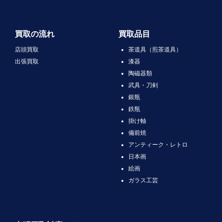
買取の流れ
買取品目
店頭買取
茶道具（煎茶道具）
出張買取
漆器
陶磁器類
武具・刀剣
銀瓶
鉄瓶
掛け軸
備前焼
アンティーク・レトロ
日本画
絵画
ガラス工芸