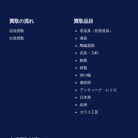
買取の流れ
買取品目
店頭買取
茶道具（煎茶道具）
出張買取
漆器
陶磁器類
武具・刀剣
銀瓶
鉄瓶
掛け軸
備前焼
アンティーク・レトロ
日本画
絵画
ガラス工芸