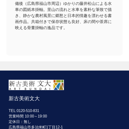
備後（広島県福山市周辺）ゆかりの藤井松山による水
車の図紙本掛軸。里山の流れと水車を素朴な筆致で描
き、静かな農村風景に郷愁と日本的情趣を漂わせる書
画作品。共箱付きで保存状態も良好、床の間や茶席に
映える骨董掛軸の逸品です。
新古美術文大
TEL:0120-510-831
営業時間 10:00～19:00
定休日：無し
広島県福山市多治米町1丁目12-1