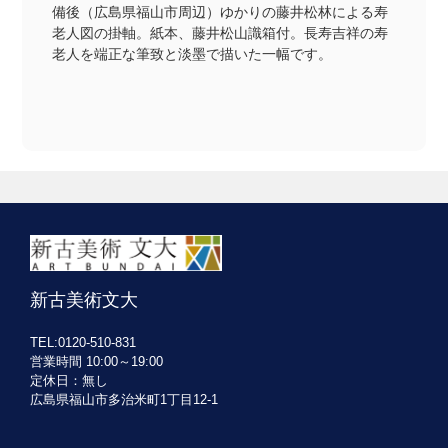
備後（広島県福山市周辺）ゆかりの藤井松林による寿
老人図の掛軸。紙本、藤井松山識箱付。長寿吉祥の寿
老人を端正な筆致と淡墨で描いた一幅です。
新古美術文大
TEL:0120-510-831
営業時間 10:00～19:00
定休日：無し
広島県福山市多治米町1丁目12-1