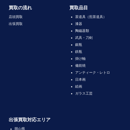
買取の流れ
買取品目
店頭買取
茶道具（煎茶道具）
出張買取
漆器
陶磁器類
武具・刀剣
銀瓶
鉄瓶
掛け軸
備前焼
アンティーク・レトロ
日本画
絵画
ガラス工芸
出張買取対応エリア
岡山県