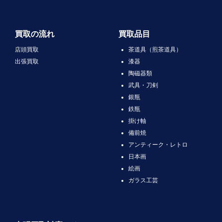
買取の流れ
買取品目
店頭買取
茶道具（煎茶道具）
出張買取
漆器
陶磁器類
武具・刀剣
銀瓶
鉄瓶
掛け軸
備前焼
アンティーク・レトロ
日本画
絵画
ガラス工芸