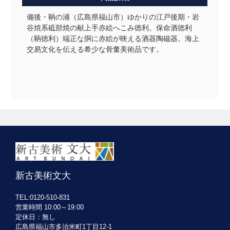
備後・鞆の浦（広島県福山市）ゆかりの江戸後期・岩
谷焼系砥部焼の献上手赤絵へこみ徳利。保命酒徳利
（鞆徳利）端正な胴に赤絵が映える酒器陶磁器。海上
交易文化を伝える希少な骨董美術品です。
新古美術文大
TEL:0120-510-831
営業時間 10:00～19:00
定休日：無し
広島県福山市多治米町1丁目12-1