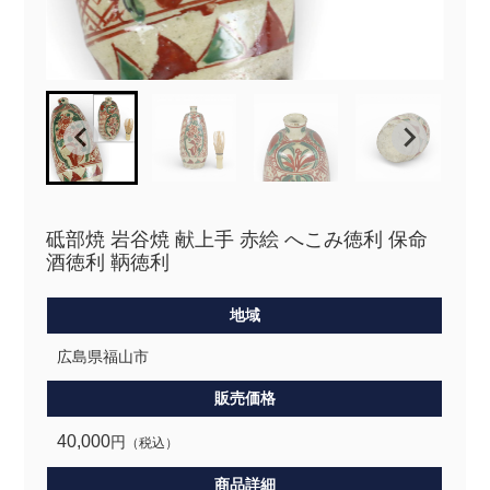
砥部焼 岩谷焼 献上手 赤絵 へこみ徳利 保命
酒徳利 鞆徳利
地域
広島県福山市
販売価格
40,000
円
（税込）
商品詳細