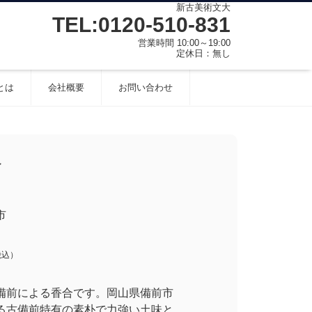
新古美術文大
TEL:0120-510-831
営業時間 10:00～19:00
定休日：無し
とは
会社概要
お問い合わせ
合
市
税込）
備前による香合です。岡山県備前市
る古備前特有の素朴で力強い土味と