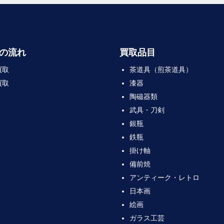
の流れ
買取品目
買取
茶道具（煎茶道具）
買取
漆器
陶磁器類
武具・刀剣
銀瓶
鉄瓶
掛け軸
備前焼
アンティーク・レトロ
日本画
絵画
ガラス工芸