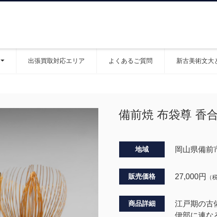
出張買取対応エリア
よくあるご質問
新古美術文大
備前焼 布袋尊 香
地域
岡山県備前
販売価格
27,000
円
（
商品詳細
江戸期の古
伊部に連な