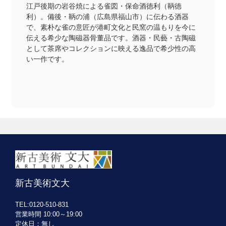
江戸後期の岩谷焼による雀図・保命酒徳利（鞆徳
利）。備後・鞆の浦（広島県福山市）に伝わる酒器
で、素朴な雀の意匠が港町文化と民窯の温もりを今に
伝える希少な陶磁器骨董品です。酒器・民藝・古陶磁
として茶席やコレクションに映える逸品で希少性の高
い一作です。
新古美術文大
TEL:0120-510-831
営業時間 10:00～19:00
定休日：無し