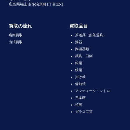
広島県福山市多治米町1丁目12-1
買取の流れ
買取品目
店頭買取
茶道具（煎茶道具）
出張買取
漆器
陶磁器類
武具・刀剣
銀瓶
鉄瓶
掛け軸
備前焼
アンティーク・レトロ
日本画
絵画
ガラス工芸