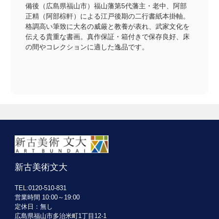
備後（広島県福山市）福山藩第5代藩主・老中、阿部
正精（阿部棕軒）による江戸後期の二行書紙本掛軸。
格調高い筆致に大名の威厳と教養が表れ、武家文化を
伝える貴重な書画。真作保証・箱付きで保存良好、床
の間やコレクションに適した逸品です。
新古美術文大
TEL:0120-510-831
営業時間 10:00～19:00
定休日：無し
広島県福山市多治米町1丁目12-1