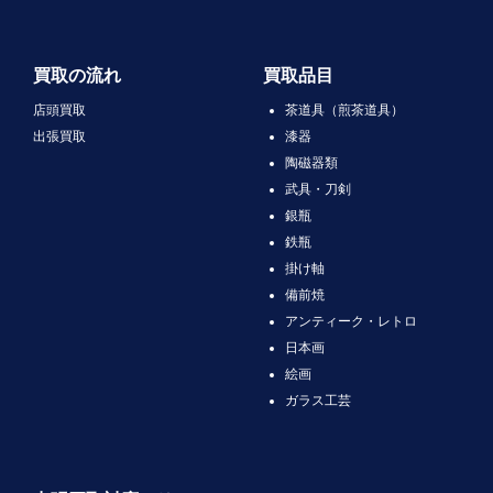
買取の流れ
買取品目
店頭買取
茶道具（煎茶道具）
出張買取
漆器
陶磁器類
武具・刀剣
銀瓶
鉄瓶
掛け軸
備前焼
アンティーク・レトロ
日本画
絵画
ガラス工芸