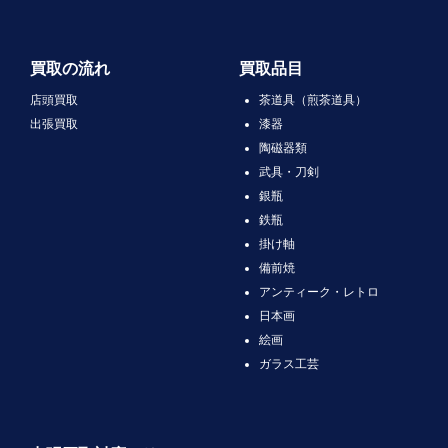
買取の流れ
買取品目
店頭買取
茶道具（煎茶道具）
出張買取
漆器
陶磁器類
武具・刀剣
銀瓶
鉄瓶
掛け軸
備前焼
アンティーク・レトロ
日本画
絵画
ガラス工芸