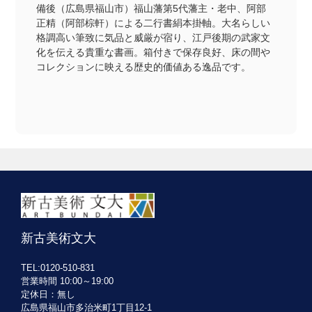
備後（広島県福山市）福山藩第5代藩主・老中、阿部
正精（阿部棕軒）による二行書絹本掛軸。大名らしい
格調高い筆致に気品と威厳が宿り、江戸後期の武家文
化を伝える貴重な書画。箱付きで保存良好、床の間や
コレクションに映える歴史的価値ある逸品です。
新古美術文大
TEL:0120-510-831
営業時間 10:00～19:00
定休日：無し
広島県福山市多治米町1丁目12-1